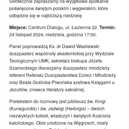
Serdecznie zapraszamy na wyjątkowe spotkanie
poświęcone świętym polskim i węgierskim, które
odbędzie się w najbliższą niedzielę.
Miejsce:
Centrum Dialogu, ul. Łazienna 22.
Termin:
24 listopad 2024, niedziela, godzina 17:00.
Panel poprowadzą Ks. dr Dawid Wasilewski
duszpasterz wspólnoty akademickiej przy Wydziale
Teologicznym UMK, sekretarz biskupa Józefa
Szamockiego diecezjalny duszpasterz młodzieży
referent Referatu Duszpasterstwa Dzieci i Młodzieży
oraz Beata Goślicka-Piwońska szefowa Księgarni u
Jezuitów, znawca literatury sakralnej.
Pretekstem do rozmowy jest jubileusz św. Kingi
(Kunegundis) i św. Jadwigi (Hedvigis) – dwóch
niezwykłych kobiet, władczyń i świętych Kościoła
katolickiego. Obie urodzone na Węgrzech, miały