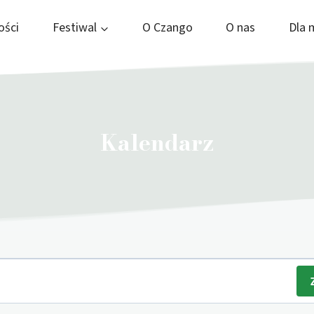
ości
Festiwal
O Czango
O nas
Dla 
Kalendarz