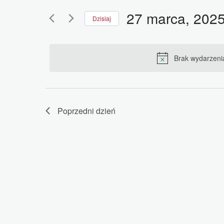
kluczowe.
po
27
Szukaj
27 marca, 202
Dzisiaj
wg
wyszukiwaniu
Wybierz
marca,
słowa
datę.
i
kluczowego
Brak wydarzeni
2025
Wydarzenia.
widokach
Poprzedni dzień