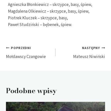
Agnieszka Błonkiewicz – skrzypce, basy, śpiew,
Magdalena Olkiewicz – skrzypce, basy, śpiew,
Piotrek Kluczek – skrzypce, basy,
Paweł Studziński – bębenek, śpiew.
Nawigacja
POPRZEDNI
NASTĘPNY
Mołdawscy Czangowie
Mateusz Niwiński
wpisu
Podobne wpisy