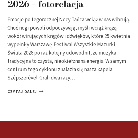
2026 – fotorelacja
Emocje po tegorocznej Nocy Tańca wciąż w nas wibrują.
Choć nogi powoli odpoczywają, myśli wciąż krążą
wokół wirujących kręgów i dźwięków, które 25 kwietnia
wypełniły Warszawę. Festiwal Wszystkie Mazurki
Świata 2026 po raz kolejny udowodnił, że muzyka
tradycyjna to czysta, nieokiełznana energia. W samym
centrum tego cyklonu znalazła się nasza kapela
Szépszerével. Grali dwa razy…
MOC
CZYTAJ DALEJ
CZANGO!
KAPELA
SZÉPSZERÉVEL
NA
FESTIWALU
WSZYSTKIE
MAZURKI