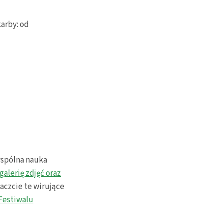
arby: od
wspólna nauka
galerię zdjęć oraz
aczcie te wirujące
Festiwalu