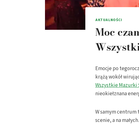
AKTUALNOŚCI
Moc czan
Wszystki
Emocje po tegorocz
krążą wokół wirują
Wszystkie Mazurki 
nieokiełznana energ
W samym centrum te
scenie, a na małych…