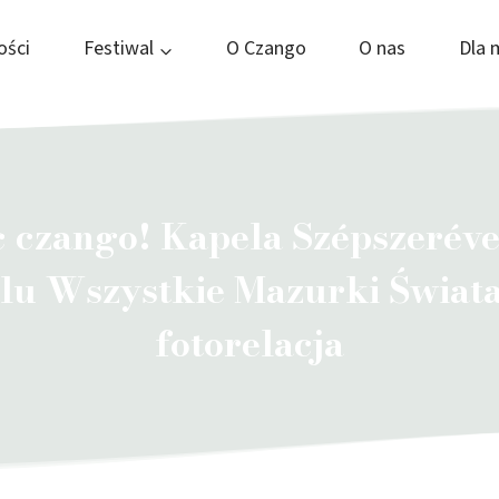
ości
Festiwal
O Czango
O nas
Dla 
 czango! Kapela Szépszeréve
lu Wszystkie Mazurki Świat
fotorelacja