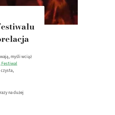
Festiwalu
relacja
wają, myśli wciąż
.
Festiwal
 czysta,
 razy na dużej