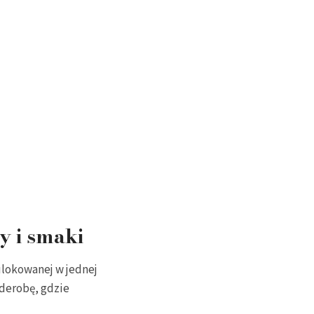
y i smaki
ulokowanej w jednej
rderobę, gdzie