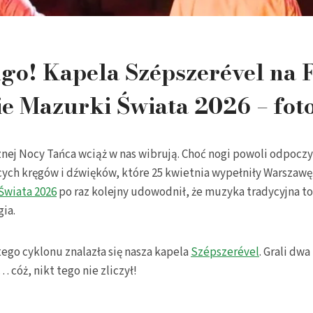
go! Kapela Szépszerével na 
e Mazurki Świata 2026 – foto
nej Nocy Tańca wciąż w nas wibrują. Choć nogi powoli odpoczy
cych kręgów i dźwięków, które 25 kwietnia wypełniły Warszawę
Świata 2026
po raz kolejny udowodnił, że muzyka tradycyjna to
ia.
go cyklonu znalazła się nasza kapela
Szépszerével
. Grali dwa
 cóż, nikt tego nie zliczył!