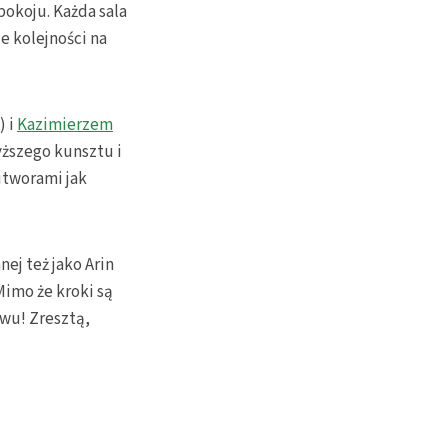
pokoju. Każda sala
e kolejności na
) i
Kazimierzem
yższego kunsztu i
utworami jak
nej też jako Arin
Mimo że kroki są
wu! Zresztą,