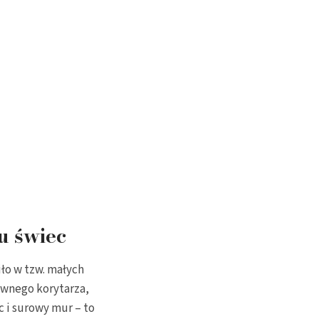
u świec
ło w tzw. małych
ównego korytarza,
c i surowy mur – to