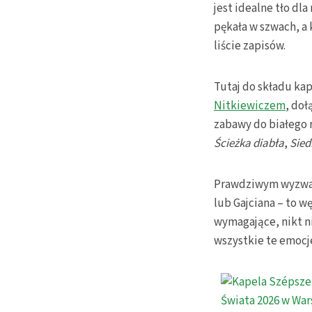
jest idealne tło dl
pękała w szwach, a 
liście zapisów.
Tutaj do składu ka
Nitkiewiczem
, doł
zabawy do białego r
Ścieżka diabła
,
Sied
Prawdziwym wyzwan
lub Gajciana – to w
wymagające, nikt n
wszystkie te emocje