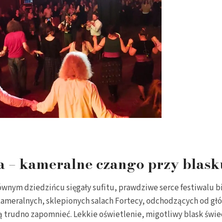
a – kameralne czango przy blask
ównym dziedzińcu sięgały sufitu, prawdziwe serce festiwalu bi
kameralnych, sklepionych salach Fortecy, odchodzących od gł
ą trudno zapomnieć. Lekkie oświetlenie, migotliwy blask świe