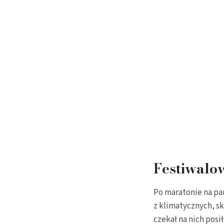
Festiwalow
Po maratonie na pa
z klimatycznych, sk
czekał na nich posi