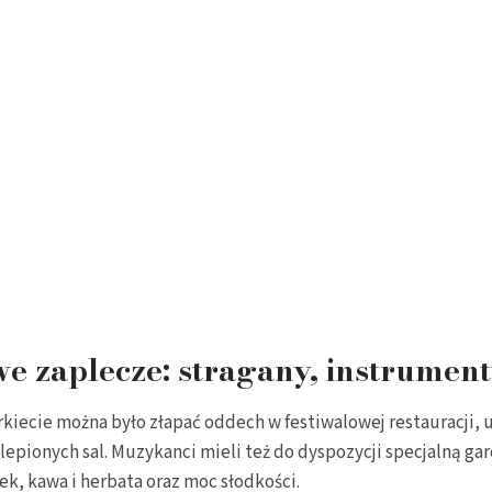
e zaplecze: stragany, instrument
rkiecie można było złapać oddech w festiwalowej restauracji, 
lepionych sal. Muzykanci mieli też do dyspozycji specjalną ga
łek, kawa i herbata oraz moc słodkości.