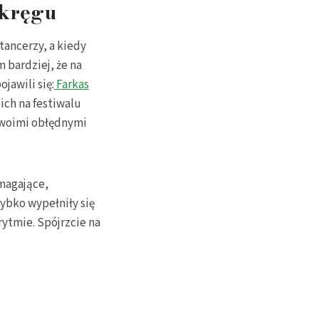
 kręgu
tancerzy, a kiedy
 bardziej, że na
jawili się:
Farkas
ich na festiwalu
woimi obłędnymi
magające,
ybko wypełniły się
ytmie. Spójrzcie na