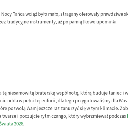
o Nocy Tańca wciąż było mało, stragany oferowały prawdziwe sk
rzez tradycyjne instrumenty, aż po pamiątkowe upominki.
a tę niesamowitą braterską wspólnotę, którą buduje taniec i 
nie odda w pełni tej euforii, dlatego przygotowaliśmy dla Was
tóre pozwolą Wam jeszcze raz zanurzyć się w tym klimacie. Zob
e twarze i poczujcie rytm czango, który wybrzmiewał podczas
Świata 2026
.