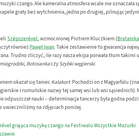
a muzyki czango. Ale kameralna atmosfera wcale nie oznaczała s
kapele grały bez wytchnienia, jedna po drugiej, pilnując jedyni
peli
Szépszerével
, wzmocnionej Piotrem Kluczkiem (
Bratanika
ączył również
Paweł Iwan
. Takie zestawienie to gwarancja najw
ana. Trudno zliczyć, ile razy nasza ekipa porwała tłum takimi 
miogrodzki
,
Botosanka
czy
Szybki węgierski
.
iem okazał się taniec
Kalakort
. Pochodzi on z Magyarfalu (zna
ęgierskie i rumuńskie nazwy tej samej wsi lub wsi sąsiednich). 
ie odpuszczał nauki – determinacja tancerzy była godna podzi
 uwieczniliśmy na zdjęciach poniżej.