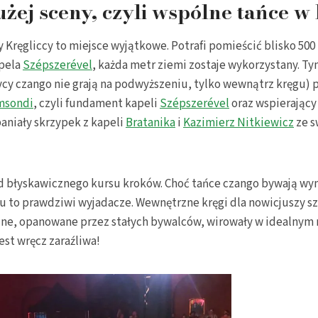
żej sceny, czyli wspólne tańce w
 Kręgliccy to miejsce wyjątkowe. Potrafi pomieścić blisko 500 
apela
Szépszerével
, każda metr ziemi zostaje wykorzystany. Tym
y czango nie grają na podwyższeniu, tylko wewnątrz kręgu) po
msondi
, czyli fundament kapeli
Szépszerével
oraz wspierający 
aniały skrzypek z kapeli
Bratanika
i
Kazimierz Nitkiewicz
ze s
od błyskawicznego kursu kroków. Choć tańce czango bywają wy
lu to prawdziwi wyjadacze. Wewnętrzne kręgi dla nowicjuszy sz
zne, opanowane przez stałych bywalców, wirowały w idealnym r
jest wręcz zaraźliwa!