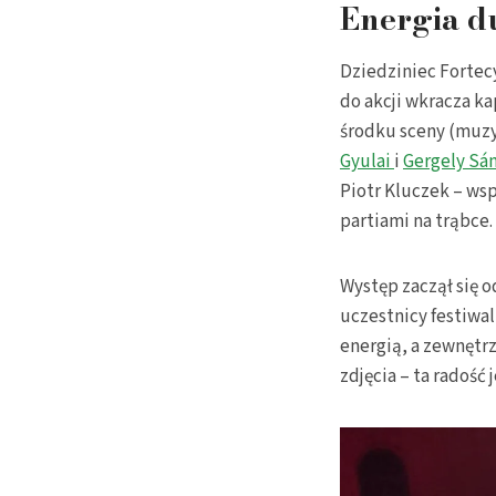
Energia du
Dziedziniec Fortecy
do akcji wkracza k
środku sceny (muzyc
Gyulai
i
Gergely Sá
Piotr Kluczek – wsp
partiami na trąbce.
Występ zaczął się 
uczestnicy festiwa
energią, a zewnętr
zdjęcia – ta radość 