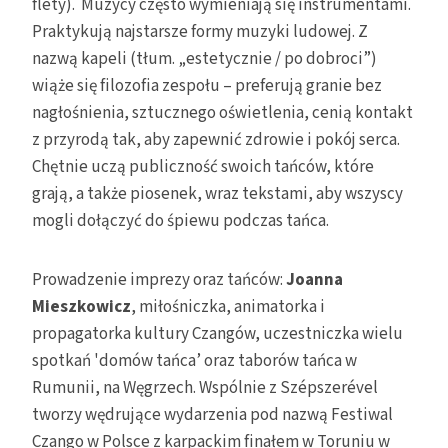
flety). Muzycy często wymieniają się instrumentami.
Praktykują najstarsze formy muzyki ludowej. Z
nazwą kapeli (tłum. „estetycznie / po dobroci”)
wiąże się filozofia zespołu – preferują granie bez
nagłośnienia, sztucznego oświetlenia, cenią kontakt
z przyrodą tak, aby zapewnić zdrowie i pokój serca.
Chętnie uczą publiczność swoich tańców, które
grają, a także piosenek, wraz tekstami, aby wszyscy
mogli dołączyć do śpiewu podczas tańca.
Prowadzenie imprezy oraz tańców:
Joanna
Mieszkowicz
, miłośniczka, animatorka i
propagatorka kultury Czangów, uczestniczka wielu
spotkań 'domów tańca’ oraz taborów tańca w
Rumunii, na Węgrzech. Wspólnie z Szépszerével
tworzy wędrujące wydarzenia pod nazwą Festiwal
Czango w Polsce z karpackim finałem w Toruniu w