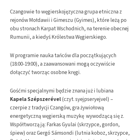
Czangowie to węgierskojęzyczna grupa etniczna z
rejonów Mołdawii i Gimeszu (Gyimes), które leżą po
obu stronach Karpat Wschodnich, na terenie obecnej
Rumunii, a kiedyś Królestwa Węgierskiego.
W programie nauka tańców dla początkujących
(18:00-19:00), a zaawansowani mogą oczywiście
dołączyć tworząc osobne kręgi.
Gośćmi specjalnymi będzie znana już i lubiana
Kapela Szépszerével
(czyt. syejpseryejvel) –
czerpie z tradycji Czangów, gra żywiołową
energetyczną węgierską muzykę wywodzącą się z.
Współtworzą ją: Farkas Gyulai (skrzypce, gordon,
śpiew) oraz Gergó Sámsondi (lutnia koboz, skrzypce,