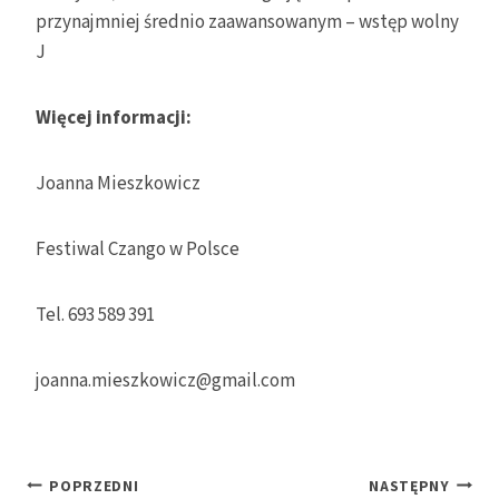
przynajmniej średnio zaawansowanym – wstęp wolny
J
Więcej informacji:
Joanna Mieszkowicz
Festiwal Czango w Polsce
Tel. 693 589 391
joanna.mieszkowicz@gmail.com
Nawigacja
POPRZEDNI
NASTĘPNY