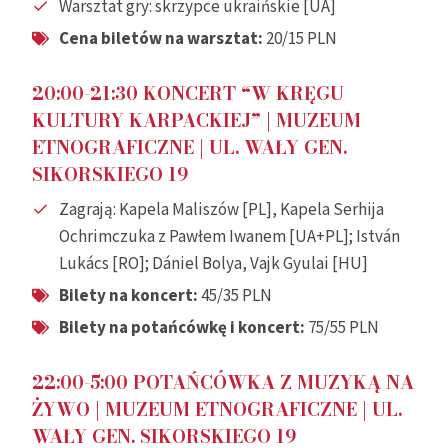
Warsztat gry: skrzypce ukraińskie [UA]
Cena biletów na warsztat:
20/15 PLN
20:00-21:30 KONCERT “W KRĘGU
KULTURY KARPACKIEJ”
| MUZEUM
ETNOGRAFICZNE |
UL. WAŁY GEN.
SIKORSKIEGO 19
Zagrają: Kapela Maliszów [PL], Kapela Serhija
Ochrimczuka z Pawłem Iwanem [UA+PL]; István
Lukács [RO]; Dániel Bolya, Vajk Gyulai [HU]
Bilety na koncert:
45/35 PLN
Bilety na potańcówkę
i koncert
:
75/55 PLN
22:00-5:00 POTAŃCÓWKA Z MUZYKĄ NA
ŻYWO
| MUZEUM ETNOGRAFICZNE |
UL.
WAŁY GEN. SIKORSKIEGO 19