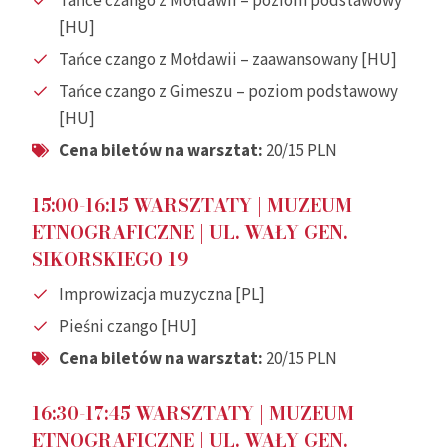
Tańce czango z Mołdawii – poziom podstawowy
[HU]
Tańce czango z Mołdawii – zaawansowany [HU]
Tańce czango z Gimeszu – poziom podstawowy
[HU]
Cena biletów na warsztat:
20/15 PLN
15:00-16:15 WARSZTATY
| MUZEUM
ETNOGRAFICZNE |
UL. WAŁY GEN.
SIKORSKIEGO 19
Improwizacja muzyczna [PL]
Pieśni czango [HU]
Cena biletów na warsztat:
20/15 PLN
16:30-17:45
WARSZTATY
| MUZEUM
ETNOGRAFICZNE |
UL. WAŁY GEN.