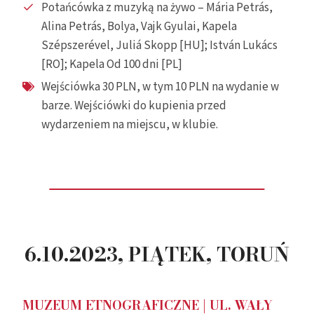
Potańcówka z muzyką na żywo – Mária Petrás,
Alina Petrás, Bolya, Vajk Gyulai, Kapela
Szépszerével, Juliá Skopp [HU]; István Lukács
[RO]; Kapela Od 100 dni [PL]
Wejściówka 30 PLN, w tym 10 PLN na wydanie w
barze. Wejściówki do kupienia przed
wydarzeniem na miejscu, w klubie.
6.10.2023, PIĄTEK, TORUŃ
MUZEUM ETNOGRAFICZNE |
UL. WAŁY