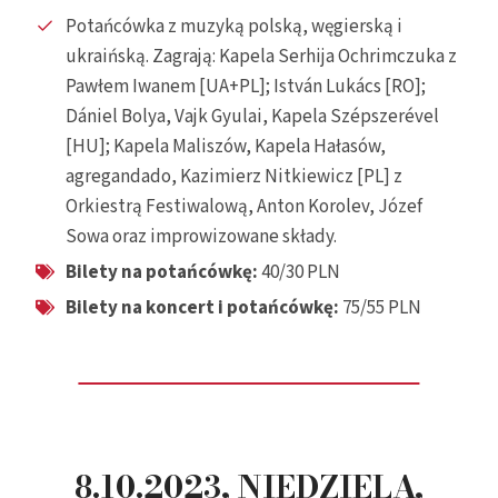
Potańcówka z muzyką polską, węgierską i
ukraińską. Zagrają: Kapela Serhija Ochrimczuka z
Pawłem Iwanem [UA+PL]; István Lukács [RO];
Dániel Bolya, Vajk Gyulai, Kapela Szépszerével
[HU]; Kapela Maliszów, Kapela Hałasów,
agregandado, Kazimierz Nitkiewicz [PL] z
Orkiestrą Festiwalową, Anton Korolev, Józef
Sowa oraz improwizowane składy.
Bilety na potańcówkę:
40/30 PLN
Bilety na
koncert
i
potańcówkę:
75/55 PLN
8.10.2023, NIEDZIELA,