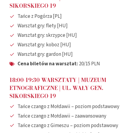
SIKORSKIEGO 19
Tańce z Pogórza [PL]
Warsztat gry: flety [HU]
Warsztat gry: skrzypce [HU]
Warsztat gry: koboz [HU]
Warsztat gry: gardon [HU]
Cena biletów na warsztat:
20/15 PLN
18:00-19:30 WARSZTATY
| MUZEUM
ETNOGRAFICZNE |
UL. WAŁY GEN.
SIKORSKIEGO 19
Tańce czango z Mołdawii – poziom podstawowy
Tańce czango z Mołdawii – zaawansowany
Tańce czango z Gimeszu – poziom podstawowy