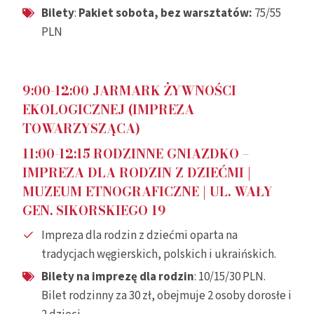
Bilety
:
Pakiet sobota,
bez warsztatów
:
75/55
PLN
9:00-12:00
JARMARK ŻYWNOŚCI
EKOLOGICZNEJ (IMPREZA
TOWARZYSZĄCA)
11
:00-12:15
RODZINNE GNIAZDKO –
IMPREZA DLA RODZIN Z DZIEĆMI
|
MUZEUM ETNOGRAFICZNE |
UL. WAŁY
GEN. SIKORSKIEGO 19
Impreza dla rodzin z dziećmi oparta na
tradycjach węgierskich, polskich i ukraińskich.
Bilety na imprezę dla rodzin
: 10/15/30 PLN.
Bilet rodzinny za 30 zł, obejmuje 2 osoby dorosłe i