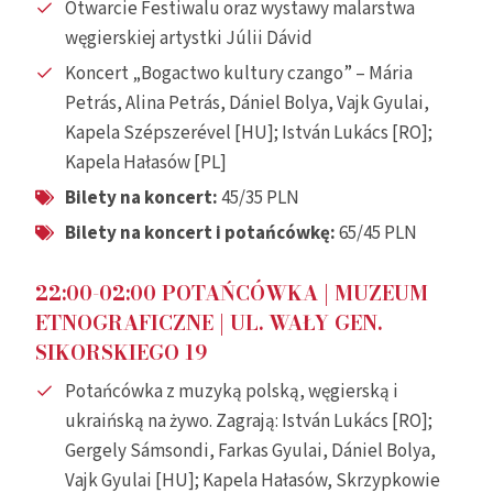
Otwarcie Festiwalu oraz wystawy malarstwa
węgierskiej artystki Júlii Dávid
Koncert „Bogactwo kultury czango” – Mária
Petrás, Alina Petrás, Dániel Bolya, Vajk Gyulai,
Kapela Szépszerével [HU]; István Lukács [RO];
Kapela Hałasów [PL]
Bilety na koncert:
45/35 PLN
Bilety na koncert i potańcówkę:
65/45 PLN
22:00-02:00 POTAŃCÓWKA
| MUZEUM
ETNOGRAFICZNE |
UL. WAŁY GEN.
SIKORSKIEGO 19
Potańcówka z muzyką polską, węgierską i
ukraińską na żywo. Zagrają: István Lukács [RO];
Gergely Sámsondi, Farkas Gyulai, Dániel Bolya,
Vajk Gyulai [HU]; Kapela Hałasów, Skrzypkowie