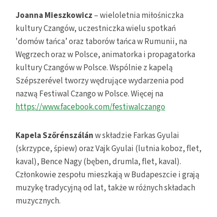
Joanna Mieszkowicz
– wieloletnia miłośniczka
kultury Czangów, uczestniczka wielu spotkań
'domów tańca’ oraz taborów tańca w Rumunii, na
Węgrzech oraz w Polsce, animatorka i propagatorka
kultury Czangów w Polsce. Wspólnie z kapelą
Szépszerével tworzy wędrujące wydarzenia pod
nazwą Festiwal Czango w Polsce. Więcej na
https://www.facebook.com/festiwalczango
Kapela Szőrénszálán
w składzie Farkas Gyulai
(skrzypce, śpiew) oraz Vajk Gyulai (lutnia koboz, flet,
kaval), Bence Nagy (bęben, drumla, flet, kaval).
Członkowie zespołu mieszkają w Budapeszcie i grają
muzykę tradycyjną od lat, także w różnych składach
muzycznych.