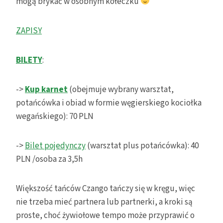
mogą brykać w osobnym kółeczku
ZAPISY
BILETY
:
->
Kup karnet
(obejmuje wybrany warsztat,
potańcówka i obiad w formie węgierskiego kociołka
wegańskiego): 70 PLN
->
Bilet pojedynczy
(warsztat plus potańcówka): 40
PLN /osoba za 3,5h
Większość tańców Czango tańczy się w kręgu, więc
nie trzeba mieć partnera lub partnerki, a kroki są
proste, choć żywiołowe tempo może przyprawić o