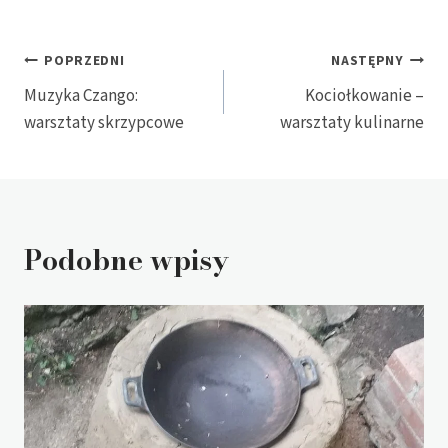
Nawigacja
POPRZEDNI
NASTĘPNY
Muzyka Czango:
Kociołkowanie –
wpisu
warsztaty skrzypcowe
warsztaty kulinarne
Podobne wpisy