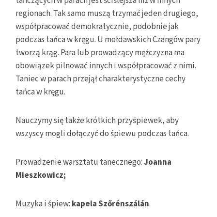
tańczących w parach jest ściślejsza niż w innych
regionach. Tak samo muszą trzymać jeden drugiego,
współpracować demokratycznie, podobnie jak
podczas tańca w kręgu. U mołdawskich Czangów pary
tworzą krąg. Para lub prowadzący mężczyzna ma
obowiązek pilnować innych i współpracować z nimi.
Taniec w parach przejął charakterystyczne cechy
tańca w kręgu.
Nauczymy się także krótkich przyśpiewek, aby
wszyscy mogli dołączyć do śpiewu podczas tańca.
Prowadzenie warsztatu tanecznego:
Joanna
Mieszkowicz
;
Muzyka i śpiew:
kapela
Szőrénszálán
.