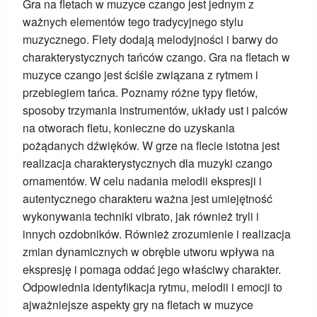
Gra na fletach w muzyce czango jest jednym z
ważnych elementów tego tradycyjnego stylu
muzycznego. Flety dodają melodyjności i barwy do
charakterystycznych tańców czango. Gra na fletach w
muzyce czango jest ściśle związana z rytmem i
przebiegiem tańca. Poznamy różne typy fletów,
sposoby trzymania instrumentów, układy ust i palców
na otworach fletu, konieczne do uzyskania
pożądanych dźwięków. W grze na flecie istotna jest
realizacja charakterystycznych dla muzyki czango
ornamentów. W celu nadania melodii ekspresji i
autentycznego charakteru ważna jest umiejętność
wykonywania techniki vibrato, jak również tryli i
innych ozdobników. Również zrozumienie i realizacja
zmian dynamicznych w obrębie utworu wpływa na
ekspresję i pomaga oddać jego właściwy charakter.
Odpowiednia identyfikacja rytmu, melodii i emocji to
ajważniejsze aspekty gry na fletach w muzyce