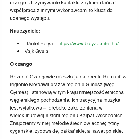
czango. Utrzymywanie kontaktu z rytmem tańca i
współpraca z innymi wykonawcami to klucz do
udanego występu.
Nauczyciele:
Dániel Bolya –
https://www.bolyadaniel.hu/
Vajk Gyulai
O czango
Rdzenni Czangowie mieszkają na terenie Rumunii w
regionie Mołdawii oraz w regionie Gimesz (węg.
Gyimes) i stanowią w tym kraju mniejszość etniczną
węgierskiego pochodzenia. Ich tradycyjna muzyka
jest wyjątkowa – głęboko zakorzeniona w
wielokulturowej historii regionu Karpat Wschodnich.
Z
najdziemy w niej melodie średniowieczne; rytmy
cygańskie, żydowskie, bałkańskie, a nawet polskie.