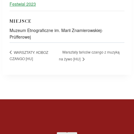
Festwial 2023
MIEJSCE
Muzeum Etnograficzne im. Marii Znamierowskiej-
Prüfferowej
Warsztaty tańców czango z muzyką
WARSZTATY: KOBOZ
CZANGO [HU]
na żywo [HU]