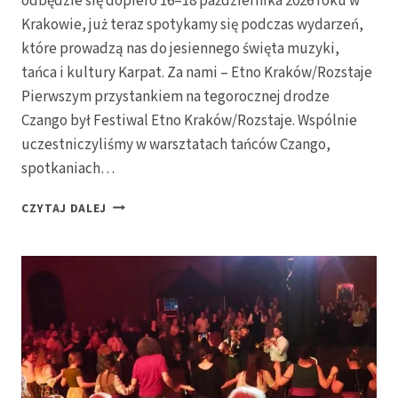
odbędzie się dopiero 16–18 października 2026 roku w
Krakowie, już teraz spotykamy się podczas wydarzeń,
które prowadzą nas do jesiennego święta muzyki,
tańca i kultury Karpat. Za nami – Etno Kraków/Rozstaje
Pierwszym przystankiem na tegorocznej drodze
Czango był Festiwal Etno Kraków/Rozstaje. Wspólnie
uczestniczyliśmy w warsztatach tańców Czango,
spotkaniach…
PRZYGOTOWANIA
CZYTAJ DALEJ
DO
FESTIWALU
CZANGO
W
POLSCE
2026
TRWAJĄ
PEŁNĄ
PARĄ!