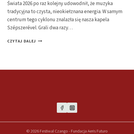
Świata 2026 po raz kolejny udowodnił, że muzyka
tradycyjna to czysta, nieokiełznana energia. W samym
centrum tego cyklonu znalazła się nasza kapela
Szépszerével. Grali dwa razy…
MOC
CZYTAJ DALEJ
CZANGO!
KAPELA
SZÉPSZERÉVEL
NA
FESTIWALU
WSZYSTKIE
MAZURKI
ŚWIATA
2026
–
FOTORELACJA
© 2026 Festiwal Czango - Fundacja Aeris Futuro