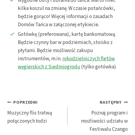
Wygodne buty i ubrania do tańca. Warto mieć
kilka koszul na zmianę. W czasie potańcówki,
będzie gorąco! Więcej informacji o zasadach
Domów Tańca w załączonej etykiecie.
Gotówkę (preferowana), kartę bankomatową.
Będzie czynny bar w podziemiach, stoisko z
płytami. Będzie możliwość zakupu
instrumentów, m.in.
rękodzielniczych fletów
węgierskich z Siedmiogrodu
(tylko gotówka).
Nawigacja
POPRZEDNI
NASTĘPNY
Muzyczny flis tratwą
Poznaj program i
wpisu
połączonych łodzi
możliwości udziału w
Festiwalu Czango