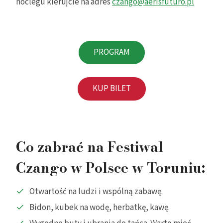
noclegu kierujcie na adres
czango@aerisfuturo.pl
PROGRAM
KUP BILET
Co zabrać na Festiwal
Czango w Polsce w Toruniu:
Otwartość na ludzi i wspólną zabawę.
Bidon, kubek na wodę, herbatkę, kawę.