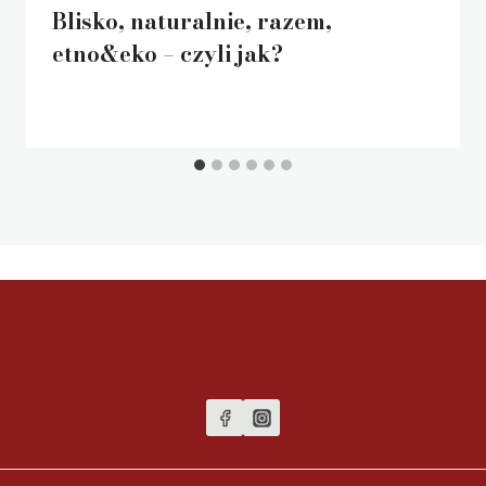
Blisko, naturalnie, razem,
etno&eko – czyli jak?