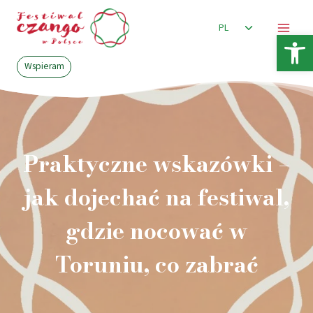
Przejdź
Przełącz
do
PL
Otwórz 
menu
treści
podrzędne
Wspieram
Praktyczne wskazówki –
jak dojechać na festiwal,
gdzie nocować w
Toruniu, co zabrać