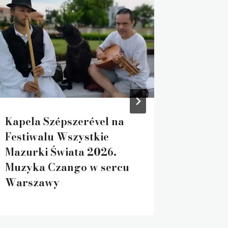
Kapela Szépszerével na
Najważ
Festiwalu Wszystkie
z kult
Mazurki Świata 2026.
Budape
Muzyka Czango w sercu
najbliż
Warszawy