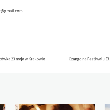
cz@gmail.com
ńcówka 23 maja w Krakowie
Czango na Festiwalu E