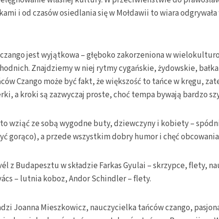
ielęgnowanie własnej kultury. W przeciwieństwie do prawosła
mi i od czasów osiedlania się w Mołdawii to wiara odgrywała 
czango jest wyjątkowa – głęboko zakorzeniona w wielokulturow
hodnich. Znajdziemy w niej rytmy cygańskie, żydowskie, bałka
ńców Czango może być fakt, że większość to tańce w kręgu, zat
rki, a kroki są zazwyczaj proste, choć tempa bywają bardzo sz
o wziąć ze sobą wygodne buty, dziewczyny i kobiety – spódni
yć gorąco), a przede wszystkim dobry humor i chęć obcowania
él z Budapesztu w składzie Farkas Gyulai – skrzypce, flety, 
ács – lutnia koboz, Andor Schindler – flety.
zi Joanna Mieszkowicz, nauczycielka tańców czango, pasjon