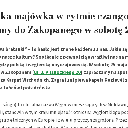
ka majówka w rytmie czango
my do Zakopanego w sobotę 
a bratanki” – to hasło jest znane każdemu z nas. Jakie są
y nasze kultury? Spotkanie z pewnością uwrażliwi nas na
zy polską i węgierską obyczajowością. W sobotę 25 maja 
y w Zakopanem (
ul. J. Piłsudzkiego 20
) zapraszamy na spot
cza Karpat Wschodnich. Zagra i zaśpiewa kapela Rézlevél 
a tańców i potańcówka.
 csángó) to oficjalna nazwa Węgrów mieszkających w Mołdawii,
i, stanowią w tym kraju mniejszość etniczną węgierskiego po
grup etnicznych w Europie i z wielu przyczyn zagrożona. Przez