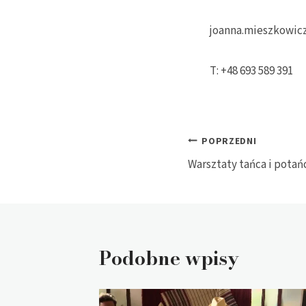
joanna.mieszkowi
T: +48 693 589 391
Nawigacja
POPRZEDNI
Warsztaty tańca i pota
wpisu
Podobne wpisy