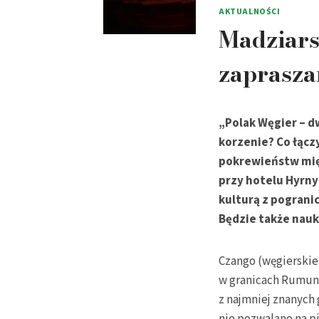
AKTUALNOŚCI
Madziars
zaprasza
„Polak Węgier – dw
korzenie? Co łącz
pokrewieństw międ
przy hotelu Hyrn
kulturą z pograni
Będzie także nauk
Czango (węgierskie
w granicach Rumuni
z najmniej znanych 