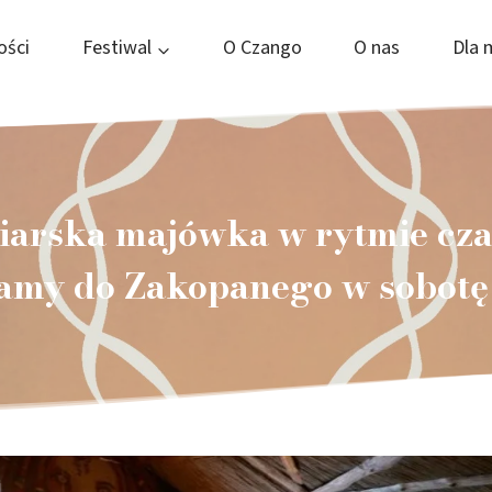
ości
Festiwal
O Czango
O nas
Dla 
iarska majówka w rytmie cza
amy do Zakopanego w sobotę