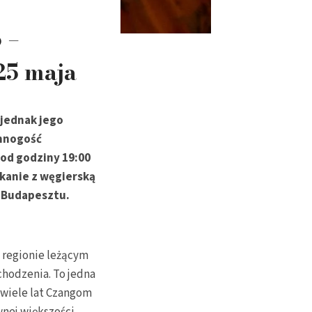
 –
25 maja
 jednak jego
 mnogość
od godziny 19:00
kanie z węgierską
z Budapesztu.
 regionie leżącym
chodzenia. To jedna
 wiele lat Czangom