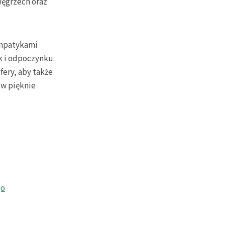
Węgrzech oraz
ympatykami
k i odpoczynku.
ery, aby także
 w pięknie
go