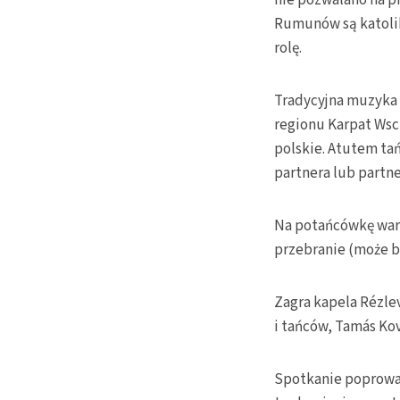
nie pozwalano na p
Rumunów są katolika
rolę.
Tradycyjna muzyka 
regionu Karpat Wsc
polskie. Atutem ta
partnera lub partne
Na potańcówkę wart
przebranie (może b
Zagra kapela Rézlev
i tańców, Tamás Kov
Spotkanie poprowad