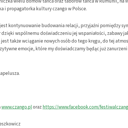
tniczka wielu domów tańca oraz taborów tańca w Rumunii, na 
a i propagatorka kultury czango w Polsce.
est kontynuowanie budowania relacji, przyjaźni pomiędzy s
r dzięki wspólnemu doświadczeniu jej wspaniałości, zabawy ja
est także wciąganie nowych osób do tego kręgu, do tej atmosf
zytywne emocje, które my doświadczamy będąc już zanurzeni
kapelusza.
a
www.czango.pl
oraz
https://www.facebook.com/festiwalczan
ieszkowicz