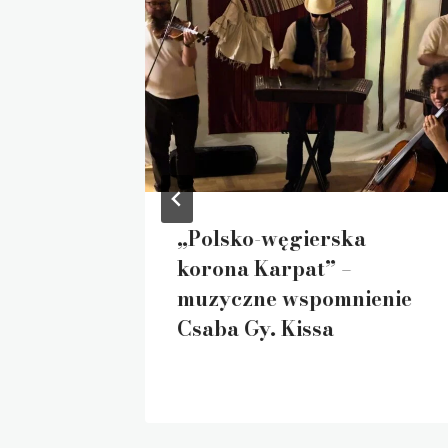
, razem,
„Polsko-węgierska
ak?
korona Karpat” –
muzyczne wspomnienie
Csaba Gy. Kissa