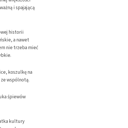
wnej większości
ważną i spajającą
ej historii
ńskie, a nawet
em nie trzeba mieć
ybkie.
ce, koszulkę na
 ze wspólnotą.
nauka śpiewów
atka kultury